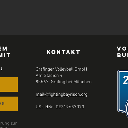
em
Vo
KONTAKT
mit
Bu
r
:
Grafinger Volleyball GmbH
Am Stadion 4
85567 Grafing bei München
mail@fightingbayrisch.org
USt-IdNr.: DE319687073
rung zur
men.