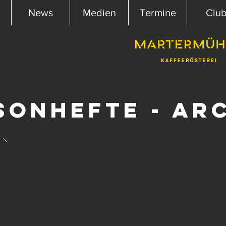
News
Medien
Termine
Clu
sonhefte - Ar