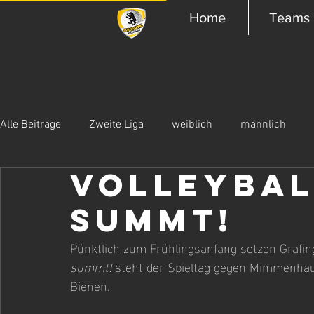
Home
Teams
Alle Beiträge
Zweite Liga
weiblich
männlich
Volleybal
Summt!
Pünktlich zum Frühlingsanfang setzen Grafin
summt!
 steht der Spieltag gegen Mimmenhau
Bienen.