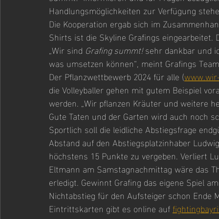
Handlungsmöglichkeiten zur Verfügung stehe
Die Kooperation ergab sich im Zusammenhang 
Shirts ist die Skyline Grafings eingearbeitet. 
„Wir sind 
Grafing summt!
 sehr dankbar und i
was umsetzen können“, meint Grafings Tea
Der Pflanzwettbewerb 2024 für alle (
www.wir-
die Volleyballer gehen mit gutem Beispiel vor
werden. „Wir pflanzen Kräuter und weitere hei
Gute Taten und der Garten wird auch noch sc
Sportlich soll die leidliche Abstiegsfrage end
Abstand auf den Abstiegsplatzinhaber Ludwig
höchstens 15 Punkte zu vergeben. Verliert Lu
Eltmann am Samstagnachmittag wäre das The
erledigt. Gewinnt Grafing das eigene Spiel
Nichtabstieg für den Aufsteiger schon Ende M
Eintrittskarten gibt es online auf 
fightingbayr