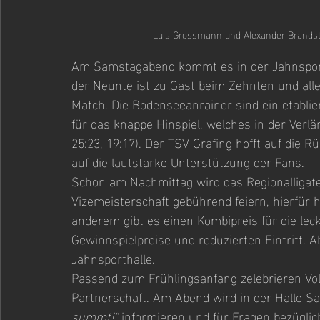
Luis Grossmann und Alexander Brandstet
Am Samstagabend kommt es in der Jahnspor
der Neunte ist zu Gast beim Zehnten und all
Match. Die Bodenseeanrainer sind ein etabli
für das knappe Hinspiel, welches in der Verlän
25:23, 19:17). Der TSV Grafing hofft auf die R
auf die lautstarke Unterstützung der Fans.
Schon am Nachmittag wird das Regionalligate
Vizemeisterschaft gebührend feiern, hierfür h
anderem gibt es einen Kombipreis für die lec
Gewinnspielpreise und reduzierten Eintritt. Ab
Jahnsporthalle.
Passend zum Frühlingsanfang zelebrieren Voll
Partnerschaft. Am Abend wird in der Halle Sab
summt!“
 informieren und für Fragen bezüglic