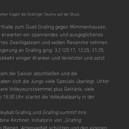
ter tragen die Grafinger Skyline auf der Brust.
thalle zum Duell Grafing gegen Mimmenhausen, 
e erwarten ein spannendes und ausgeglichenes 
ertes Zweitligateam und wollen Revanche nehmen 
gerung an Grafing ging: 3:2 (25:17, 12:25, 21:25, 
ückkehr einiger Kranker und Verletzter und setzt 
am die Saison abschließen und die 
aben sich die Jungs viele Specials überlegt. Unter 
kere Volleywurstsemmel plus Getränk, viele 
 15:30 Uhr startet die Volleyballparty in der 
eyball Grafing und 
Grafing summt!
 ihre 
ine Kirchner, Initiatorin von 
„Grafing 
h Bienen, Artenvielfalt schützen und den eigenen 