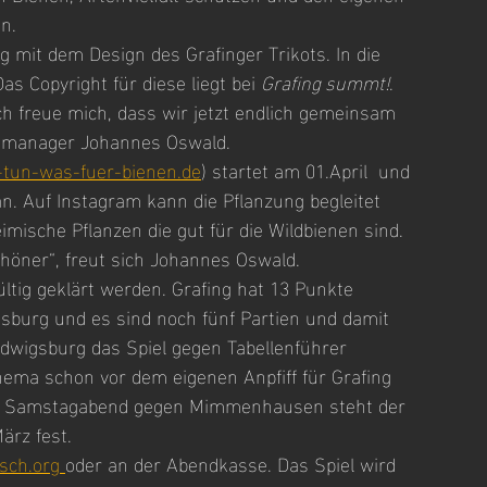
n.
mit dem Design des Grafinger Trikots. In die 
Das Copyright für diese liegt bei 
Grafing summt!
. 
ch freue mich, dass wir jetzt endlich gemeinsam 
mmanager Johannes Oswald.
tun-was-fuer-bienen.de
) startet am 01.April  und 
an. Auf Instagram kann die Pflanzung begleitet 
mische Pflanzen die gut für die Wildbienen sind. 
höner“, freut sich Johannes Oswald.
gültig geklärt werden. Grafing hat 13 Punkte 
sburg und es sind noch fünf Partien und damit 
dwigsburg das Spiel gegen Tabellenführer 
ma schon vor dem eigenen Anpfiff für Grafing 
 am Samstagabend gegen Mimmenhausen steht der 
ärz fest.
isch.org 
oder an der Abendkasse. Das Spiel wird 