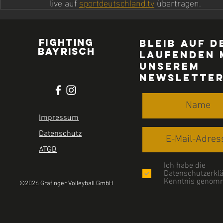
live auf 
sportdeutschland.tv
 übertragen.
FIGHTING
Bleib auf d
BAYRISCH
Laufenden 
UNSEREM
Newslette
Impressum
Datenschutz
ATGB
Ich habe die
Datenschutzerklä
Kenntnis genom
©2026 Grafinger Volleyball GmbH