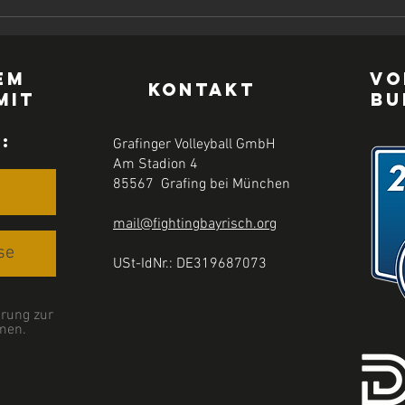
em
Vo
KONTAKT
mit
Bu
r
:
Grafinger Volleyball GmbH
Am Stadion 4
85567 Grafing bei München
mail@fightingbayrisch.org
USt-IdNr.: DE319687073
rung zur
men.