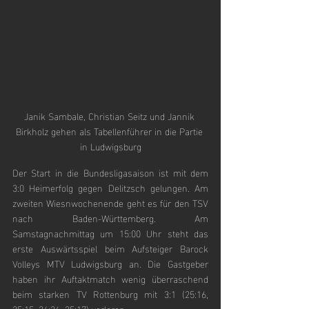
Janik Sambale, Christian Seitz und Jannik 
Birkholz gehen als Tabellenführer in die Partie 
in Ludwigsburg
Der Start in die Bundesligasaison ist mit dem 
3:0 Heimerfolg gegen Delitzsch gelungen. Am 
zweiten Wiesnwochenende geht es für den TSV 
nach Baden-Württemberg. Am 
Samstagnachmittag um 15:00 Uhr steht das 
erste Auswärtsspiel beim Aufsteiger Barock 
Volleys MTV Ludwigsburg an. Die Gastgeber 
haben ihr Auftaktmatch wenig überraschend 
beim starken TV Rottenburg mit 3:1 (25:16, 
25:15, 24:26, 25:17) verloren. 