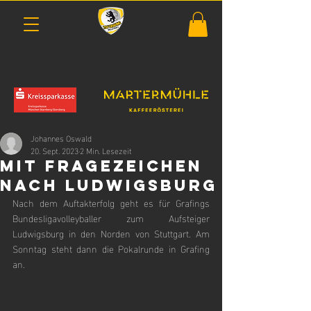
Johannes Oswald
20. Sept. 2023
2 Min. Lesezeit
Mit Fragezeichen
nach Ludwigsburg
Nach dem Auftakterfolg geht es für Grafings 
Bundesligavolleyballer zum Aufsteiger 
Ludwigsburg in den Norden von Stuttgart. Am 
Sonntag steht dann die Pokalrunde in Grafing 
an.