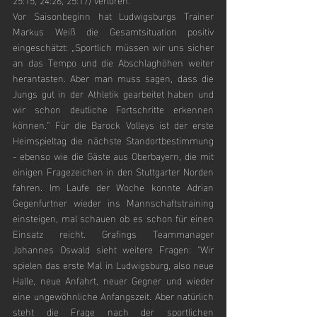
Vor Saisonbeginn hat Ludwigsburgs Trainer 
Markus Weiß die Gesamtsituation positiv 
eingeschätzt: „Sportlich müssen wir uns sicher 
an das Tempo und die Abschlaghöhen weiter 
herantasten. Aber man muss sagen, dass die 
Jungs gut in der Athletik gearbeitet haben und 
wir schon deutliche Fortschritte erkennen 
können.“ Für die Barock Volleys ist der erste 
Heimspieltag die nächste Standortbestimmung 
- ebenso wie die Gäste aus Oberbayern, die mit 
einigen Fragezeichen in den Stuttgarter Norden 
fahren. Im Laufe der Woche konnte Adrian 
Gegenfurtner wieder ins Mannschaftstraining 
einsteigen, mal schauen ob es schon für einen 
Einsatz reicht. Grafings Teammanager 
Johannes Oswald sieht weitere Fragen: "Wir 
spielen das erste Mal in Ludwigsburg, also neue 
Halle, neue Anfahrt, neuer Gegner und wieder 
eine ungewöhnliche Anfangszeit. Aber natürlich 
steht die Frage nach der sportlichen 