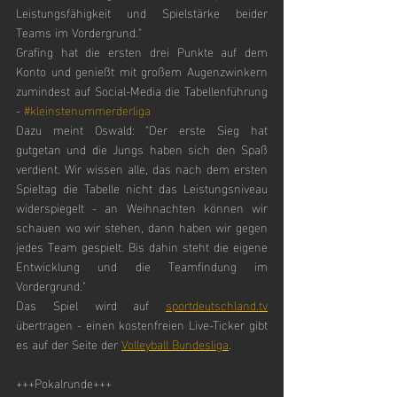
Leistungsfähigkeit und Spielstärke beider 
Teams im Vordergrund." 
Grafing hat die ersten drei Punkte auf dem 
Konto und genießt mit großem Augenzwinkern 
zumindest auf Social-Media die Tabellenführung 
- 
#kleinstenummerderliga
Dazu meint Oswald: "Der erste Sieg hat 
gutgetan und die Jungs haben sich den Spaß 
verdient. Wir wissen alle, das nach dem ersten 
Spieltag die Tabelle nicht das Leistungsniveau 
widerspiegelt - an Weihnachten können wir 
schauen wo wir stehen, dann haben wir gegen 
jedes Team gespielt. Bis dahin steht die eigene 
Entwicklung und die Teamfindung im 
Vordergrund."
Das Spiel wird auf 
sportdeutschland.tv
übertragen - einen kostenfreien Live-Ticker gibt 
es auf der Seite der 
Volleyball Bundesliga
.
+++Pokalrunde+++