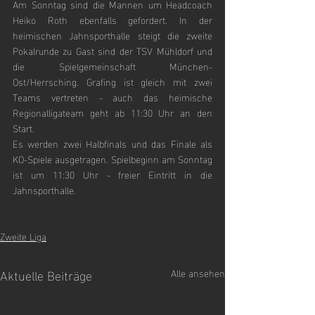
Am Sonntag sind die Mannen um Headcoach 
Heiko Roth ebenfalls gefordert. In der 
heimischen Jahnsporthalle steigt die zweite 
Pokalrunde zu Gast sind der TSV Mühldorf und 
die Spielgemeinschaft München-
Ost/Herrsching. Grafing ist gleich mit zwei 
Teams vertreten - auch das heimische 
Regionalligateam geht ab 11:30 Uhr an den 
Start.
Es werden zwei Halbfinals und das Finale als 
KO-Spiele ausgetragen. Spielbeginn am Sonntag 
ist um 11:30 Uhr - freier Eintritt in die 
Jahnsporthalle. 
Zweite Liga
Aktuelle Beiträge
Alle ansehen