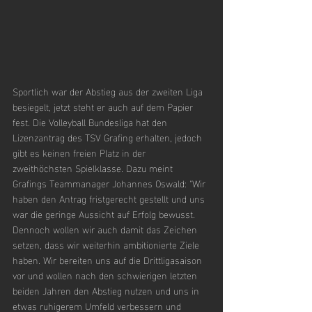
Sportlich war der Abstieg aus der zweiten Liga 
besiegelt, jetzt steht er auch auf dem Papier 
fest. Die Volleyball Bundesliga hat den 
Lizenzantrag des TSV Grafing erhalten, jedoch 
gibt es keinen freien Platz in der 
zweithöchsten Spielklasse. Dazu meint 
Grafings Teammanager Johannes Oswald: "Wir 
haben den Antrag fristgerecht gestellt und uns 
war die geringe Aussicht auf Erfolg bewusst. 
Dennoch wollen wir auch damit das Zeichen 
setzen, dass wir weiterhin ambitionierte Ziele 
haben. Wir bereiten uns auf die Drittligasaison 
vor und wollen nach den schwierigen letzten 
beiden Jahren den Abstieg nutzen und uns in 
etwas ruhigerem Umfeld verbessern und 