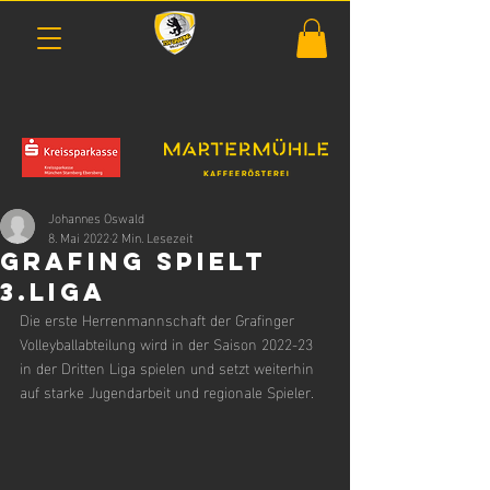
Johannes Oswald
8. Mai 2022
2 Min. Lesezeit
Grafing spielt
3.Liga
Die erste Herrenmannschaft der Grafinger 
Volleyballabteilung wird in der Saison 2022-23 
in der Dritten Liga spielen und setzt weiterhin 
auf starke Jugendarbeit und regionale Spieler.