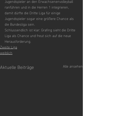
Jugendspieler an den Erwachsenenvolleyball 
ranführen und in die Herren 1 integrieren, 
damit dürfte die Dritte Liga für einige 
Jugendspieler sogar eine größere Chance als 
die Bundesliga sein.
Schlussendlich ist klar: Grafing sieht die Dritte 
Liga als Chance und freut sich auf die neue 
Herausforderung.
Zweite Liga
weiblich
Aktuelle Beiträge
Alle ansehen