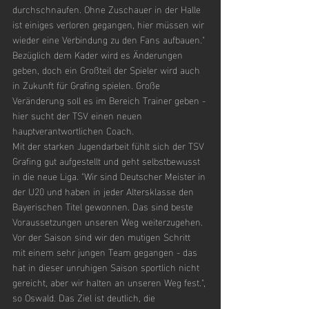
durchschnaufen. Ohne Zuschauer in der Halle 
ist einiges verloren gegangen, hier müssen wir 
wieder eine Verbindung zu den Fans aufbauen."
Bezüglich dem Kader wird es Änderungen 
geben, doch ein Großteil der Spieler wird auch 
in Zukunft für Grafing spielen. Große 
Veränderung soll es im Bereich Trainer geben - 
hier sucht der TSV einen neuen 
hauptverantwortlichen Coach.
Mit der starken Jugendarbeit fühlt sich der TSV 
Grafing gut aufgestellt und geht selbstbewusst 
in die neue Liga. "Wir sind Deutscher Meister in 
der U20 und haben in jeder Altersklasse den 
Bayerischen Titel gewonnen. Das sind beste 
Voraussetzungen unseren Weg weiterzugehen. 
Vor der Saison sind wir den mutigen Schritt 
mit einem sehr jungen Team gegangen - das 
hat in dieser unruhigen Saison sportlich nicht 
gereicht, aber wir halten an unseren Weg fest.", 
so Oswald. Das Ziel ist deutlich, die 