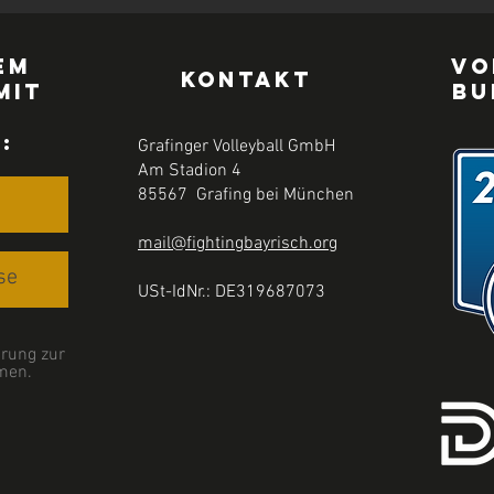
em
Vo
KONTAKT
mit
Bu
r
:
Grafinger Volleyball GmbH
Am Stadion 4
85567 Grafing bei München
mail@fightingbayrisch.org
USt-IdNr.: DE319687073
rung zur
men.