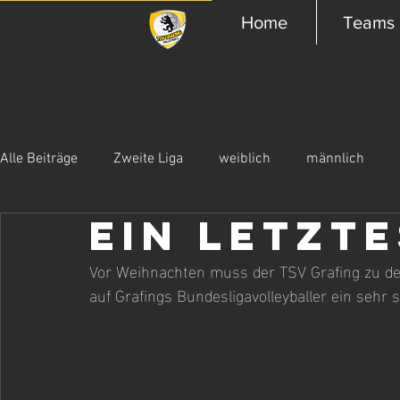
Home
Teams
Alle Beiträge
Zweite Liga
weiblich
männlich
Ein letzt
Vor Weihnachten muss der TSV Grafing zu den
auf Grafings Bundesligavolleyballer ein sehr