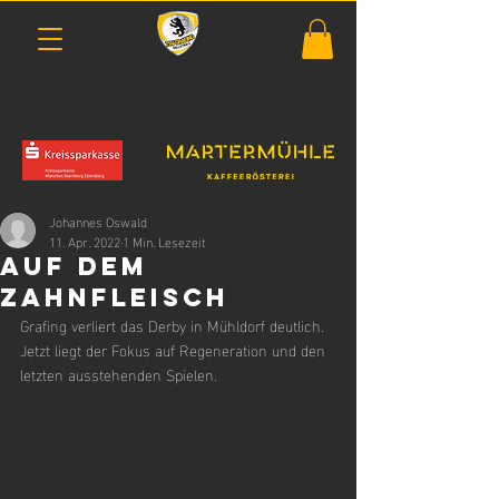
Johannes Oswald
11. Apr. 2022
1 Min. Lesezeit
Auf dem
Zahnfleisch
Grafing verliert das Derby in Mühldorf deutlich. 
Jetzt liegt der Fokus auf Regeneration und den 
letzten ausstehenden Spielen.