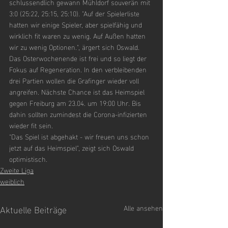
schlussendlich gewann Mühldorf souverän mit 
3:0 (25:22, 25:15, 25:10). "Auf der Spielerliste 
hatten wir einige Spieler, aber spielfähig und 
wirklich fit waren zu wenig. Auf Außen hatten 
wir zu wenig Optionen.", ärgert sich Oswald. 
Das Osterwochenende ist frei und so liegt der 
Fokus auf Regeneration. In den verbleibenden 
drei Partien wollen die Grafinger wieder voll 
angreifen. Nächste Chance ist das Heimspiel 
gegen Freiburg am 23.04. um 19:00 Uhr. Bis 
dahin sollten zumindest die Corona-infizierten 
wieder fit sein.
"Das Spiel ist abgehakt - wir freuen uns schon 
jetzt auf das Heimspiel", zeigt sich Oswald 
optimistisch.
Zweite Liga
weiblich
Aktuelle Beiträge
Alle ansehen