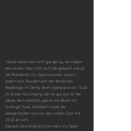
"Heute waren wir nicht gut genug, wir haben 
den ersten Satz nicht zu Ende gespielt und so 
die Mühldorfer ins Spiel kommen lassen.", 
ärgert sich Oswald nach der deutlichen 
Niederlage im Derby. Beim Spielstand von 16:20 
im ersten Durchgang sah es gut aus für die 
Gäste, doch plötzlich gab es ein Bruch im 
Grafinger Spiel. Mühldorf nutzte die 
Gelegenheiten und riss den ersten Satz mit 
25:22 an sich.
Danach fand Grafing nicht mehr ins Spiel - 