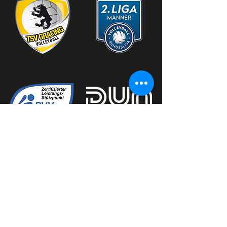
KONTAKT
Grafinger Volleyball GmbH
Am Stadion 4
85567 Grafing bei München
mail@fightingbayrisch.org