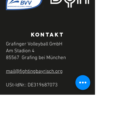
KONTAKT
Grafinger Volleyball GmbH
Am Stadion 4
85567 Grafing bei München
mail@fightingbayrisch.org
USt-IdNr.: DE319687073
Bleib auf dem Laufenden
mit UNSEREM
Newsletter
: