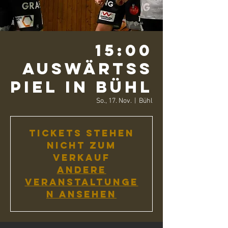
15:00
Auswärtss
piel in Bühl
So., 17. Nov.
  |  
Bühl
Tickets stehen
nicht zum
Verkauf
Andere
Veranstaltunge
n ansehen