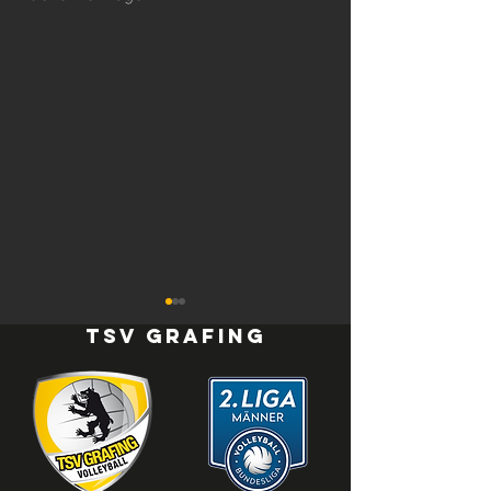
TSV Grafing
TSV Grafing