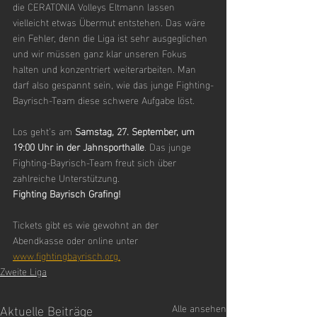
die CERATONIA Volleys Eltmann lassen 
vielleicht etwas Übermut entstehen. Das wäre 
ein Fehler, denn die Liga ist sehr ausgeglichen 
und wir müssen ganz klar unseren Fokus 
halten und konzentriert weiterarbeiten. Man 
darf also gespannt sein, wie das junge Fighting-
Bayrisch-Team diese schwere Aufgabe löst.
Los geht’s am 
Samstag, 27. September, um 
19:00 Uhr in der Jahnsporthalle
. Das junge 
Fighting-Bayrisch-Team freut sich über 
zahlreiche Unterstützung.
Fighting Bayrisch Grafing!
Tickets gibt es wie gewohnt an der 
Abendkasse oder online unter 
www.fightingbayrisch.org
.
Zweite Liga
Aktuelle Beiträge
Alle ansehen