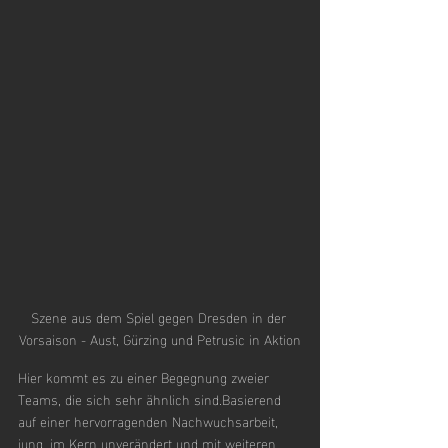
Szene aus dem Spiel gegen Dresden in der 
Vorsaison - Aust, Gürzing und Petrusic in Aktion
Hier kommt es zu einer Begegnung zweier 
Teams, die sich sehr ähnlich sind.Basierend 
auf einer hervorragenden Nachwuchsarbeit, 
jung, im Kern unverändert und mit weiteren 