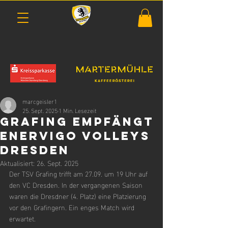
marcgeisler1
25. Sept. 2025
1 Min. Lesezeit
Grafing empfängt
Enervigo VOLLEYS
Dresden
Aktualisiert:
26. Sept. 2025
Der TSV Grafing trifft am 27.09. um 19 Uhr auf 
den VC Dresden. In der vergangenen Saison 
waren die Dresdner (4. Platz) eine Platzierung 
vor den Grafingern. Ein enges Match wird 
erwartet.