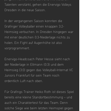
Talenten verstärkt, gehen die Enervigo Volleys 
Dresden in die neue Saison.
In der vergangenen Saison konnten die 
Grafinger Volleyballer einen knappen 3:2-
Heimsieg verbuchen. In Dresden hingegen war 
mit einer deutlichen 0:3-Niederlage nichts zu 
holen. Ein Fight auf Augenhöhe ist also 
vorprogrammiert.
Enervigo-Headcoach Peter Hesse sieht nach 
der Niederlage in Eltmann (0:3) und dem 
Heimsieg (3:0) gegen das Volleyball-Internat VC 
Juniors Frankfurt für sein Team noch 
ordentlich Luft nach oben.
Für Grafings Trainer Heiko Roth ist dieses Spiel 
bereits eine kleine Standortbestimmung – und 
auch ein Charaktertest für das Team. Denn 
solche Siege wie beim letzten Heimspiel gegen 